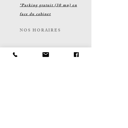
*Parking gratuit (30 mn) en
face du cabinet
NOS HORAIRES
Du lundi au vendredi
07h00 - 20h00
CONTACT
secretariat.boraitarayter@gmail.com
T:
(+352)
20 60 03 54